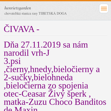
henrietsgarden
chovateľská stanica rasy TIBETSKÁ DOGA
ČIVAVA -
Dňa 27.11.2019 sa nám
narodil vrh-J
3.psi
,čierny,hnedy,bieločierny a
2-sučky,bielohneda
,bieločierna zo spojenia
otec-Ceasar Živý šperk ,
matka-Zuzu Choco Banditos
de Maxin