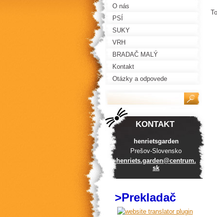
O nás
To
PSÍ
SUKY
VRH
BRADAČ MALÝ
Kontakt
Otázky a odpovede
KONTAKT
henrietsgarden
Prešov-Slovensko
henriets
.garden@
centrum.
sk
>Prekladač