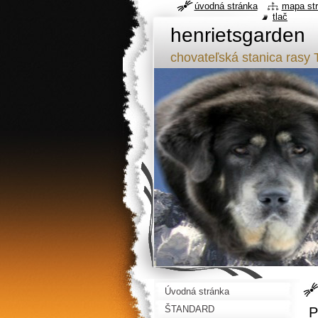
úvodná stránka
mapa st
tlač
henrietsgarden
chovateľská stanica ra
Úvodná stránka
ŠTANDARD
P