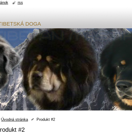
ránok
rss
sy TIBETSKÁ DOGA
Úvodná stránka
Produkt #2
rodukt #2