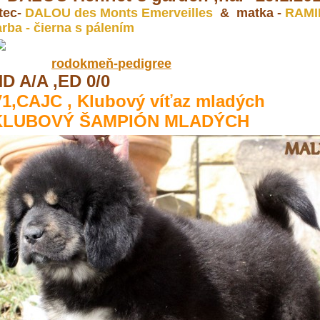
tec-
DALOU des Monts Emerveilles
& matka -
RAMIL
arba - čierna s pálením
rodokmeň-
pedigree
D A/A ,ED 0/0
1,CAJC , Klubový víťaz mladých
KLUBOVÝ ŠAMPIÓN MLADÝCH