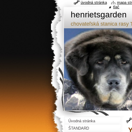
úvodná stránka
mapa st
tlač
henrietsgarden
chovateľská stanica ra
Úvodná stránka
ŠTANDARD
Y