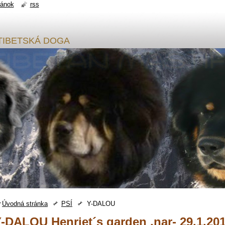
ránok
rss
sy TIBETSKÁ DOGA
Úvodná stránka
PSÍ
Y-DALOU
-DALOU Henriet´s garden ,nar- 29.1.20