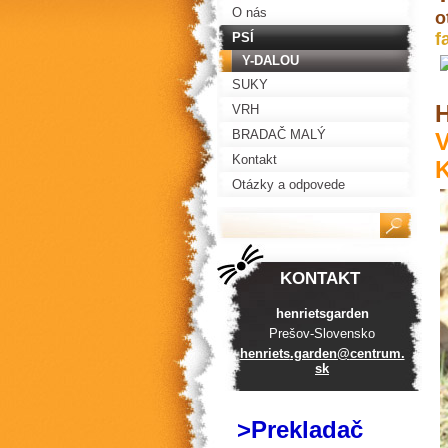
O nás
o
f
PSÍ
Y-DALOU
SUKY
H
VRH
BRADAČ MALÝ
V
Kontakt
Otázky a odpovede
KONTAKT
henrietsgarden
Prešov-Slovensko
henriets
.garden@
centrum.
sk
>Prekladač