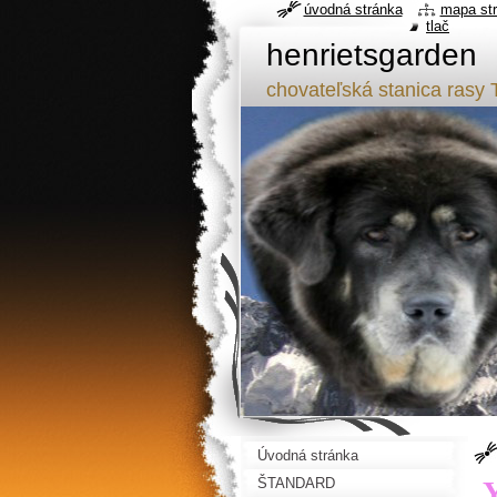
úvodná stránka
mapa st
tlač
henrietsgarden
chovateľská stanica ra
Úvodná stránka
ŠTANDARD