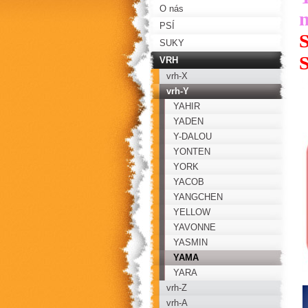
O nás
PSÍ
SUKY
VRH
vrh-X
vrh-Y
YAHIR
YADEN
Y-DALOU
YONTEN
YORK
YACOB
YANGCHEN
YELLOW
YAVONNE
YASMIN
YAMA
YARA
vrh-Z
vrh-A