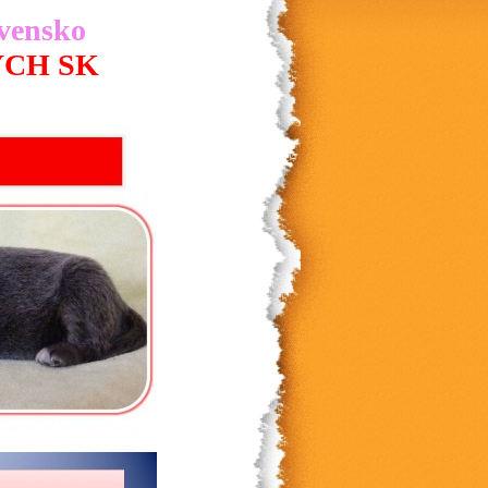
vensko
CH SK