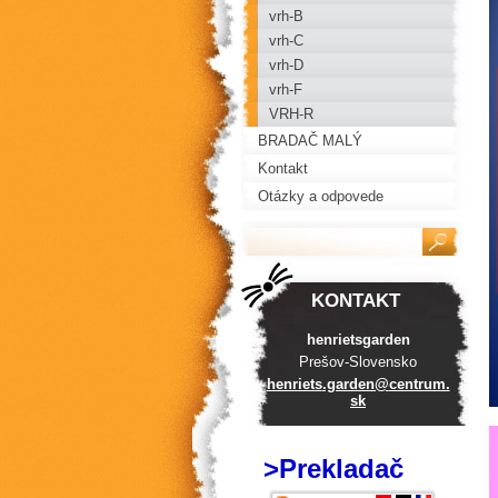
vrh-B
vrh-C
vrh-D
vrh-F
VRH-R
BRADAČ MALÝ
Kontakt
Otázky a odpovede
KONTAKT
henrietsgarden
Prešov-Slovensko
henriets
.garden@
centrum.
sk
>Prekladač