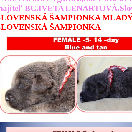
majiteľ-BC.IVETA LENARTOVÁ,Slo
SLOVENSKÁ ŠAMPIONKA MLADÝ
SLOVENSKÁ ŠAMPIONKA