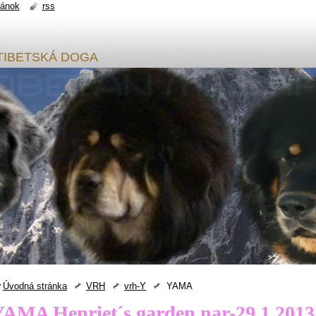
ránok
rss
sy TIBETSKÁ DOGA
Úvodná stránka
VRH
vrh-Y
YAMA
YAMA Henriet´s garden,nar-29.1.2013